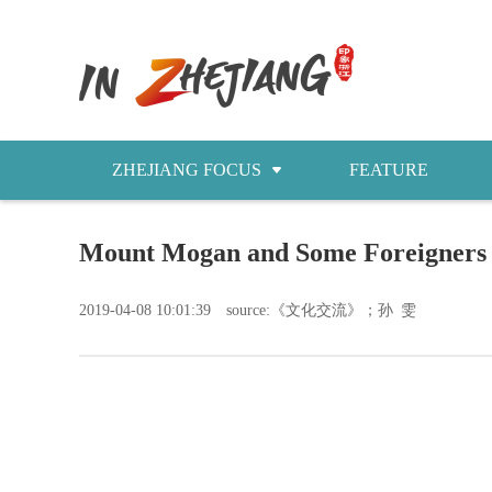
ZHEJIANG FOCUS
FEATURE
NEWS
Mount Mogan and Some Fore
今日浙江
2019-04-08 10:01:39
source:《文化交流》；孙 雯