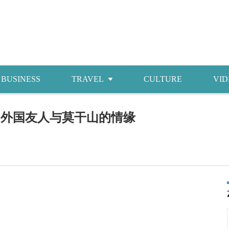
BUSINESS
TRAVEL
CULTURE
VID
Attractions
igners 外国友人与莫干山的情缘
Food
Accommodations
Shopping