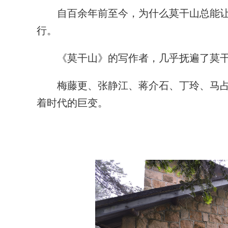
自百余年前至今，为什么莫干山总能让
行。
《莫干山》的写作者，几乎抚遍了莫干
梅藤更、张静江、蒋介石、丁玲、马占
着时代的巨变。