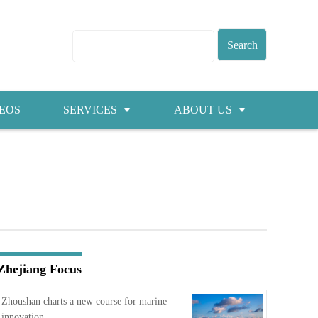
EOS
SERVICES
ABOUT US
Visas
About ZICC
Marriage
Cities
Healthcare
Contacts
Education
Jobs
Zhejiang Focus
Traffic
Zhoushan charts a new course for marine
innovation