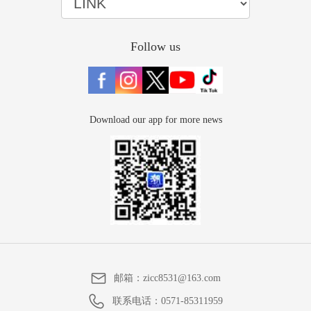
Follow us
Download our app for more news
邮箱：
zicc8531@163.com
联系电话：
0571-85311959