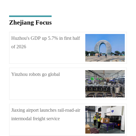
Zhejiang Focus
Huzhou's GDP up 5.7% in first half
of 2026
Yinzhou robots go global
Jiaxing airport launches rail-road-air
intermodal freight service