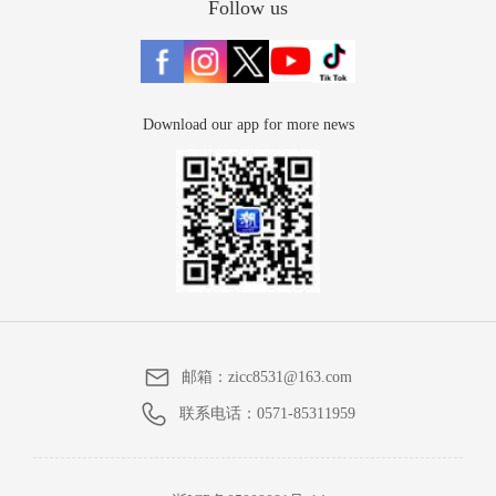
Follow us
Download our app for more news
邮箱：
zicc8531@163.com
联系电话：
0571-85311959