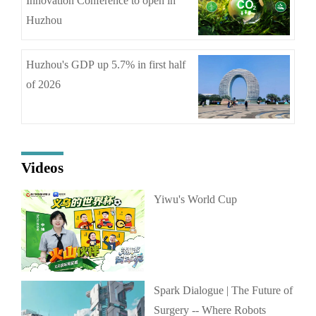
Innovation Conference to open in
Huzhou
Huzhou's GDP up 5.7% in first half
of 2026
Videos
Yiwu's World Cup
Spark Dialogue | The Future of
Surgery -- Where Robots